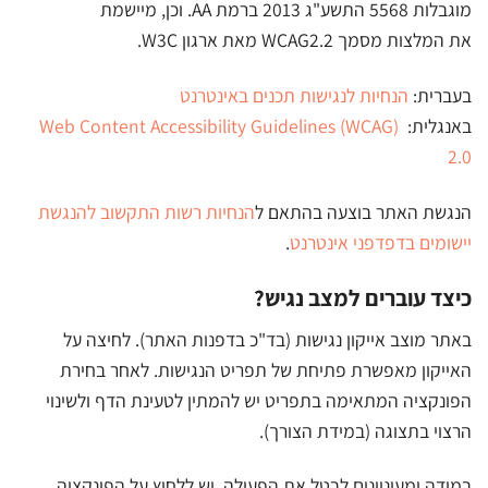
מוגבלות 5568 התשע"ג 2013 ברמת AA. וכן, מיישמת
את המלצות מסמך WCAG2.2 מאת ארגון W3C.
בעברית:
הנחיות
לנגישות
תכנים
באינטרנט
באנגלית:
Web Content Accessibility Guidelines (WCAG)
2.0
הנגשת האתר בוצעה בהתאם ל
הנחיות
רשות
התקשוב
להנגשת
יישומים
בדפדפני
אינטרנט
.
כיצד עוברים למצב נגיש?
באתר מוצב אייקון נגישות (בד"כ בדפנות האתר). לחיצה על
האייקון מאפשרת פתיחת של תפריט הנגישות. לאחר בחירת
הפונקציה המתאימה בתפריט יש להמתין לטעינת הדף ולשינוי
הרצוי בתצוגה (במידת הצורך).
במידה ומעוניינים לבטל את הפעולה, יש ללחוץ על הפונקציה