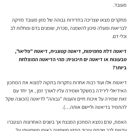
מעובד.
מחקרים מצאו שצריכה בתדירות גבוהה של מזון מעובד מזיקה
לבריאות ומעלה סיכון להשמנה ,סכרת, שומנים בדם ומחלות לב
וכלי דם.
דיאטה דלת פחמימות, דיאטה קטוגנית, דיאטת "פליאו",
טבעונות או דיאטה ים תיכונית: מהי הדיאטה המוצלחת
ביותר?
דיאטות אלו ועוד רבות אחרות נחקרות בתקוה למצוא את המתכון
האידיאלי לירידה במשקל ושמירה עליו לאורך זמן , אך יחד עם
זאת שמירה על איכות חיים והענות "גבוהה" לדיאטה (הכוונה שקל
להתמיד בדיאטה וליישם אותה…).
האמת, טרם נמצא המתכון המנצח אך בשנים האחרונות הצטברו
עדויות לכך שרמת עיבוד המזון משפיעה באופן משמעותי על